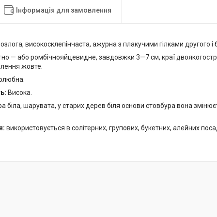
Інформація для замовлення
озлога, високосклепінчаста, ажурна з плакучими гілками другого і 
но — або ромбічнояйцевидне, завдовжки 3—7 см, краї двоякогострозу
влення жовте.
олюбна.
ть:
Висока.
а біла, шарувата, у старих дерев біля основи стовбура вона змінює
я:
використовується в солітерних, групових, букетних, алейних поса