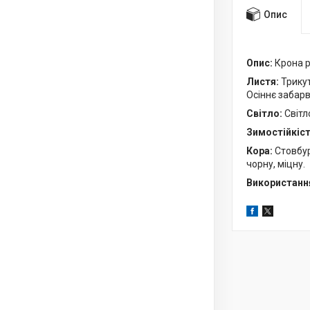
Опис
Опис:
Крона р
Листя:
Трикут
Осіннє забар
Світло:
Світл
Зимостійкіс
Кора:
Стовбур
чорну, міцну.
Використанн