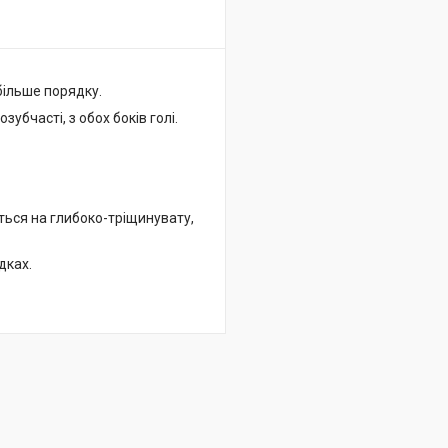
більше порядку.
бчасті, з обох боків голі.
ться на глибоко-тріщинувату,
дках.