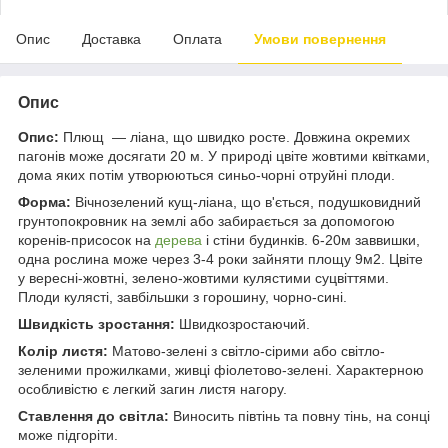
Опис
Доставка
Оплата
Умови повернення
Опис
Опис:
Плющ — ліана, що швидко росте. Довжина окремих
пагонів може досягати 20 м. У природі цвіте жовтими квітками,
дома яких потім утворюються синьо-чорні отруйні плоди.
Форма:
Вічнозелений кущ-ліана, що в'ється, подушковидний
грунтопокровник на землі або забирається за допомогою
коренів-присосок на
дерева
і стіни будинків. 6-20м заввишки,
одна рослина може через 3-4 роки зайняти площу 9м2. Цвіте
у вересні-жовтні, зелено-жовтими кулястими суцвіттями.
Плоди кулясті, завбільшки з горошину, чорно-сині.
Швидкість зростання:
Швидкозростаючий.
Колір листя:
Матово-зелені з світло-сірими або світло-
зеленими прожилками, живці фіолетово-зелені. Характерною
особливістю є легкий загин листя нагору.
Ставлення до світла:
Виносить півтінь та повну тінь, на сонці
може підгоріти.