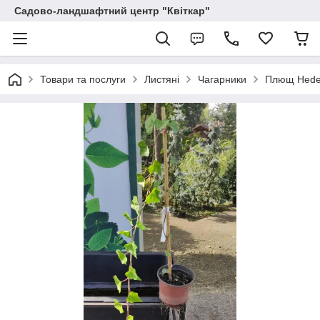
Садово-ландшафтний центр "Квіткар"
Товари та послуги
Листяні
Чагарники
Плющ Heder