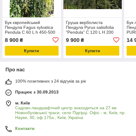
Бук європейський
Груша верболиста
Бук 
Пендула Fagus sylvatica
Пендула Pyrus salisifolia
Пен
Pendula C 60 L h 450-500
"Pendula" С 120 L H 200
PUR
C130
8 900
9 900
14 
₴
₴
Купити
Купити
Про нас
100% позитивних з 24 відгуків за рік
Працює з 30.09.2013
м. Київ
Садово-ландшафтний центр знаходиться на 27 км
Новообухівської траси, село Підгірці. Офіс - м. Київ, пр.
Науки, 30, оф.175а., Київ, Україна
Контакти