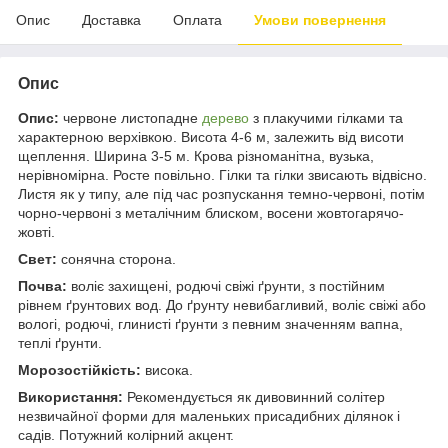
Опис
Доставка
Оплата
Умови повернення
Опис
Опис:
червоне листопадне
дерево
з плакучими гілками та
характерною верхівкою. Висота 4-6 м, залежить від висоти
щеплення. Ширина 3-5 м. Крова різноманітна, вузька,
нерівномірна. Росте повільно. Гілки та гілки звисають відвісно.
Листя як у типу, але під час розпускання темно-червоні, потім
чорно-червоні з металічним блиском, восени жовтогарячо-
жовті.
Свет:
сонячна сторона.
Почва:
воліє захищені, родючі свіжі ґрунти, з постійним
рівнем ґрунтових вод. До ґрунту невибагливий, воліє свіжі або
вологі, родючі, глинисті ґрунти з певним значенням вапна,
теплі ґрунти.
Морозостійкість:
висока.
Використання:
Рекомендується як дивовинний солітер
незвичайної форми для маленьких присадибних ділянок і
садів. Потужний колірний акцент.