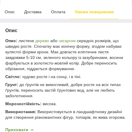
Опис
Доставка
Оплата
Умови повернення
Опис
Опис:
листяне
дерево
або
чагарник
середніх розмірів, що
швидко росте. Спочатку має конічну форму, згодом набуває
кулястої форми крони. Має довгасте еліптичне листя
завдовжки 5-10 см, зеленого кольору із зазубринами, восени
фарбуються в золотисто-жовтий колір. Добре переносить
обрізання, піддається формуванню.
Світло:
чудово росте і на сонці, і в тіні.
Грунт:
до ґрунтів не вимогливий, добре росте на всіх типах
ґрунтів, переносить застій ґрунтових вод, але не любить
заболотнення.
Морозостійкість:
висока.
Використання:
Використовується в ландшафтному дизайні
для створення різноманітних фігур, топіарів, як жива огорожа.
Приховати