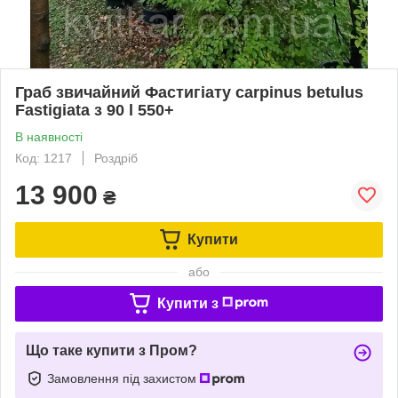
Граб звичайний Фастигіату carpinus betulus
Fastigiata з 90 l 550+
В наявності
Код: 1217
Роздріб
13 900
₴
Купити
або
Купити з
Що таке купити з Пром?
Замовлення під захистом