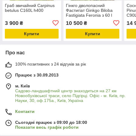
Граб звичайний Carpinus
Гінкго дволопасний
Сосн
betulus C160L h400
Фастигіат Ginkgo Biloba
Pinu
Fastigiata Feronia з 60 l
C90L
180-200
3 900
10 500
14 
₴
₴
Купити
Купити
Про нас
100% позитивних з 24 відгуків за рік
Працює з 30.09.2013
м. Київ
Садово-ландшафтний центр знаходиться на 27 км
Новообухівської траси, село Підгірці. Офіс - м. Київ, пр.
Науки, 30, оф.175а., Київ, Україна
Контакти
Сьогодні працює з 09:00 до 18:00
Показати весь графік роботи