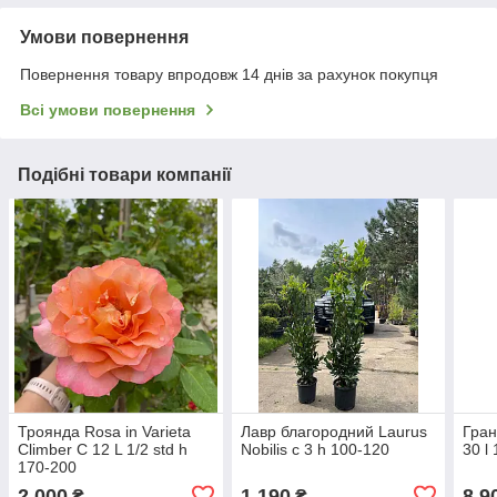
Умови повернення
Повернення товару впродовж 14 днів за рахунок покупця
Всі умови повернення
Подібні товари компанії
Троянда Rosa in Varieta
Лавр благородний Laurus
Гран
Climber C 12 L 1/2 std h
Nobilis с 3 h 100-120
30 l
170-200
2 000
1 190
8 9
₴
₴