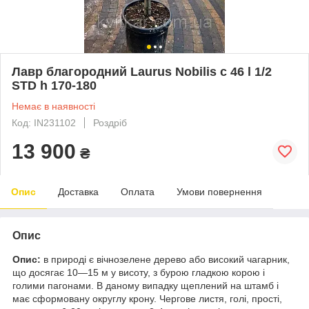
Лавр благородний Laurus Nobilis с 46 l 1/2
STD h 170-180
Немає в наявності
Код: IN231102
Роздріб
13 900
₴
Опис
Доставка
Оплата
Умови повернення
Опис
Опис:
в природі є вічнозелене дерево або високий чагарник,
що досягає 10—15 м у висоту, з бурою гладкою корою і
голими пагонами. В даному випадку щеплений на штамб і
має сформовану округлу крону. Чергове листя, голі, прості,