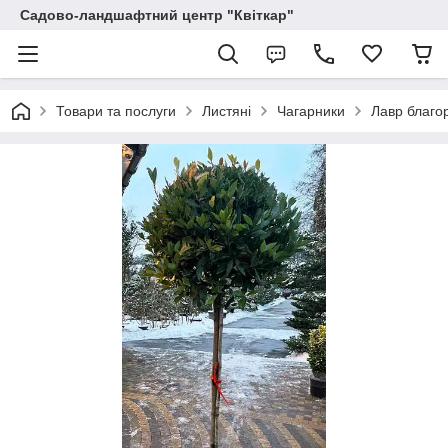
Садово-ландшафтний центр "Квіткар"
Товари та послуги
Листяні
Чагарники
Лавр благор