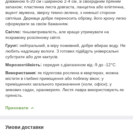
довжиною 6-20 см і шириною 2-4 см, зі своєрідним пряним
запахом; пластинка листа довгаста, ланцетна або еліптична,
вщент звужена, зверху темно-зелена, з нижньої сторони
світліша. Деревце добре переносить обрізку, його крону легко
сформувати за своїм бажанням.
Світло:
тіньовитривалість, але краще утримувати на
яскравому розсіяному світлі.
Грунт:
нейтральний, в міру поживний, добре вбирає воду. Не
любить надлишку вологи. З готових підійдуть універсальні
субстрати або для кактусів.
Морозостійкість:
середня з діапазоном від -9 до -12°С.
Використання:
як підлогова рослина в квартирах, можна
містити в глибині приміщення або поблизу вікон; у
приміщеннях загального призначення (холи, офіси); у
зимових садах, оранжереях. Листя лавра використовують як
пряність.
Приховати
Умови доставки