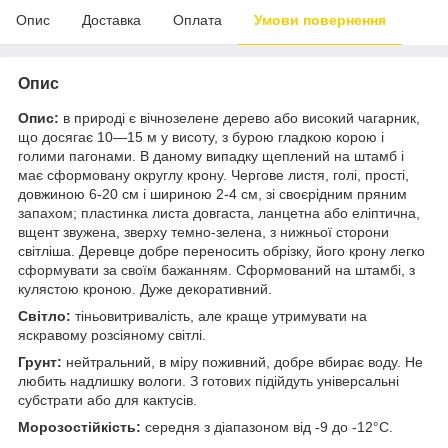
Опис
Доставка
Оплата
Умови повернення
Опис
Опис:
в природі є вічнозелене дерево або високий чагарник,
що досягає 10—15 м у висоту, з бурою гладкою корою і
голими пагонами. В даному випадку щеплений на штамб і
має сформовану округлу крону. Чергове листя, голі, прості,
довжиною 6-20 см і шириною 2-4 см, зі своєрідним пряним
запахом; пластинка листа довгаста, ланцетна або еліптична,
вщент звужена, зверху темно-зелена, з нижньої сторони
світліша. Деревце добре переносить обрізку, його крону легко
сформувати за своїм бажанням. Сформований на штамбі, з
кулястою кроною. Дуже декоративний.
Світло:
тіньовитривалість, але краще утримувати на
яскравому розсіяному світлі.
Грунт:
нейтральний, в міру поживний, добре вбирає воду. Не
любить надлишку вологи. З готових підійдуть універсальні
субстрати або для кактусів.
Морозостійкість:
середня з діапазоном від -9 до -12°С.