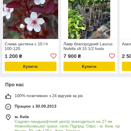
Слива цистена с 10 l h
Лавр благородний Laurus
Азал
100-120
Nobilis clt 15 1/2 fusto
1 200
7 900
2 5
₴
₴
Купити
Купити
Про нас
100% позитивних з 24 відгуків за рік
Працює з 30.09.2013
м. Київ
Садово-ландшафтний центр знаходиться на 27 км
Новообухівської траси, село Підгірці. Офіс - м. Київ, пр.
Науки, 30, оф.175а., Київ, Україна