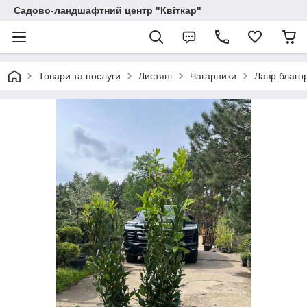
Садово-ландшафтний центр "Квіткар"
Товари та послуги
Листяні
Чагарники
Лавр благор