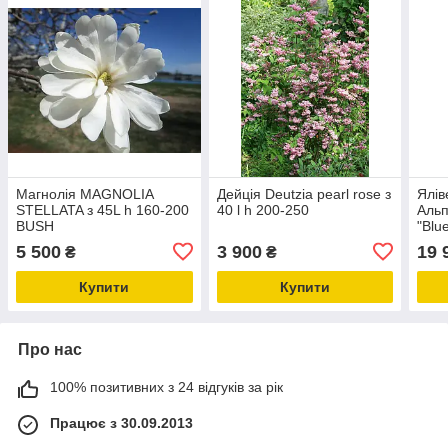
Магнолія MAGNOLIA
Дейція Deutzia pearl rose з
Ялів
STELLATA з 45L h 160-200
40 l h 200-250
Альп
BUSH
"Blu
250
5 500
3 900
19 
₴
₴
Купити
Купити
Про нас
100% позитивних з 24 відгуків за рік
Працює з 30.09.2013