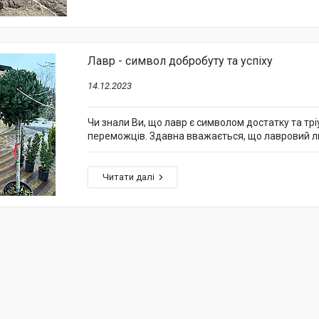
Лавр - символ добробуту та успіху
14.12.2023
Чи знали Ви, що лавр є символом достатку та т
переможців. Здавна вважається, що лавровий ли