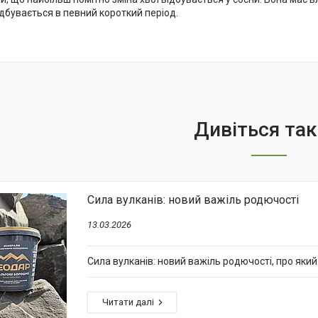
дбувається в певний короткий період.
Сила вулканів: новий важіль родючості
13.03.2026
Сила вулканів: новий важіль родючості, про яки