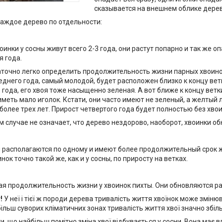
сказывается на внешнем облике дерев
аждое дерево по отдельности:
оинки у сосны живут всего 2-3 года, они растут попарно и так же 
я года.
аточно легко определить продолжительность жизни парных хвоинок
еднего года, самый молодой, будет расположен близко к концу вет
года, его хвоя тоже насыщенно зеленая. А вот ближе к концу ветк
иметь мало иголок. Кстати, они часто имеют не зеленый, а желтый
более трех лет. Прирост четвертого года будет полностью без хвои
оем случае не означает, что дерево нездорово, наоборот, хвоинки
и располагаются по одному и имеют более продолжительный срок ж
нок точно такой же, как и у сосны, по приросту на ветках.
я продолжительность жизни у хвоинок пихты. Они обновляются раз
т!
У неї і тієї ж породи дерева тривалість життя хвоїнок може змінюв
ільш суворих кліматичних зонах тривалість життя хвої значно збільш
и, що найбільш помітно зміна хвої відбувається у сосни. Вона має в