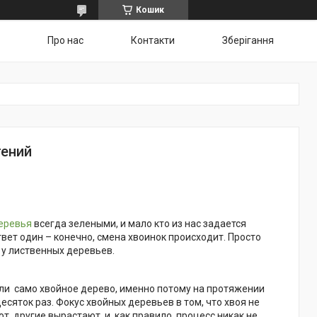
Кошик
Про нас
Контакти
Зберігання
тений
еревья
всегда зелеными, и мало кто из нас задается
твет один – конечно, смена хвоинок происходит. Просто
 у лиственных деревьев.
ли само хвойное дерево, именно потому на протяжении
есяток раз. Фокус хвойных деревьев в том, что хвоя не
т, другие вырастают, и, как правило, процесс никак не