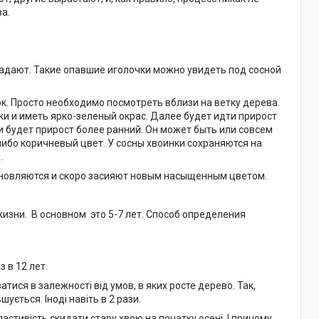
а.
опадают. Такие опавшие иголочки можно увидеть под сосной
. Просто необходимо посмотреть вблизи на ветку дерева.
ки и иметь ярко-зеленый окрас. Далее будет идти прирост
и будет прирост более ранний. Он может быть или совсем
 либо коричневый цвет. У сосны хвоинки сохраняются на
.
 обновляются и скоро засияют новым насыщенным цветом.
изни. В основном это 5-7 лет. Способ определения
 в 12 лет.
атися в залежності від умов, в яких росте дерево. Так,
ується. Іноді навіть в 2 рази.
ластивість скидати стару хвою на початку осені. І причому