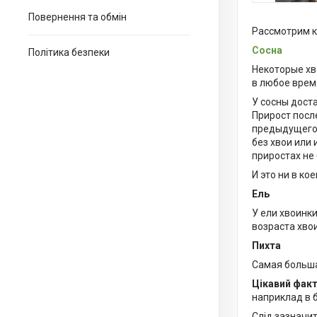
Повернення та обмін
Рассмотрим к
Сосна
Політика безпеки
Некоторые хв
в любое врем
У сосны дост
Прирост посл
предыдущего 
без хвои или 
приростах не 
И это ни в к
Ель
У ели хвоинк
возраста хвои
Пихта
Самая больша
Цікавий фак
наприклад в б
Слід зазначит