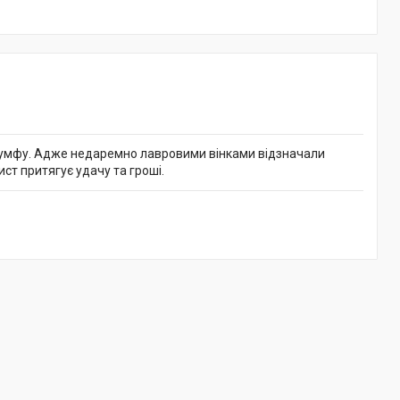
ріумфу. Адже недаремно лавровими вінками відзначали
ст притягує удачу та гроші.